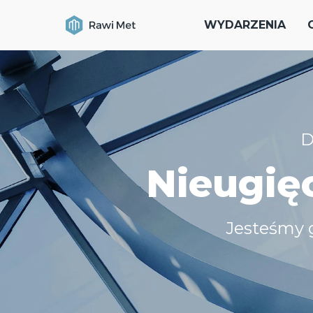
WYDARZENIA
D
Nieugięc
Jesteśmy 