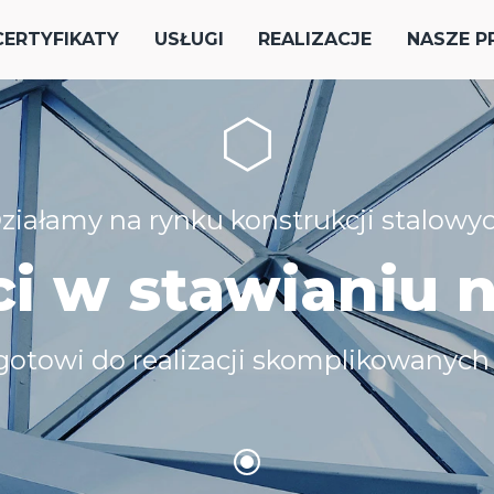
CERTYFIKATY
USŁUGI
REALIZACJE
NASZE P
ziałamy na rynku konstrukcji stalowy
i w stawianiu 
gotowi do realizacji skomplikowanyc