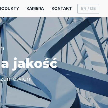
RODUKTY
KARIERA
KONTAKT
EN
DE
ch
na jakość
h zamówień