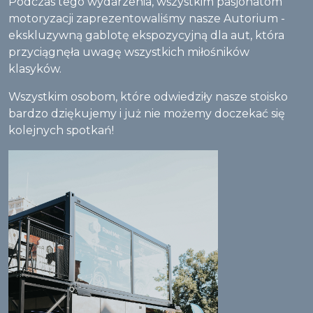
Podczas tego wydarzenia, wszystkim pasjonatom
motoryzacji zaprezentowaliśmy nasze Autorium -
ekskluzywną gablotę ekspozycyjną dla aut, która
przyciągnęła uwagę wszystkich miłośników
klasyków.
Wszystkim osobom, które odwiedziły nasze stoisko
bardzo dziękujemy i już nie możemy doczekać się
kolejnych spotkań!